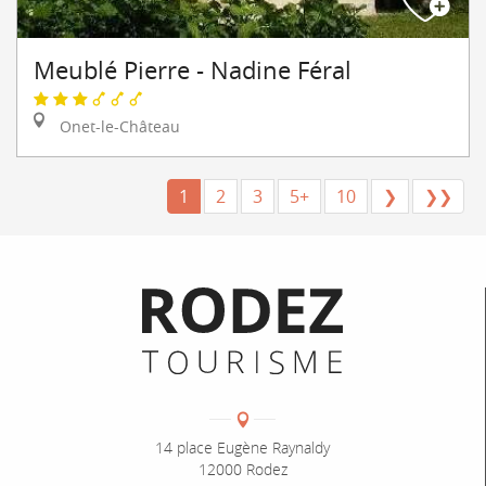
Meublé Pierre - Nadine Féral
Onet-le-Château
1
2
3
5+
10
❯
❯❯
Informations pratiques
Coordonnées
Adresse :
14 place Eugène Raynaldy
12000 Rodez