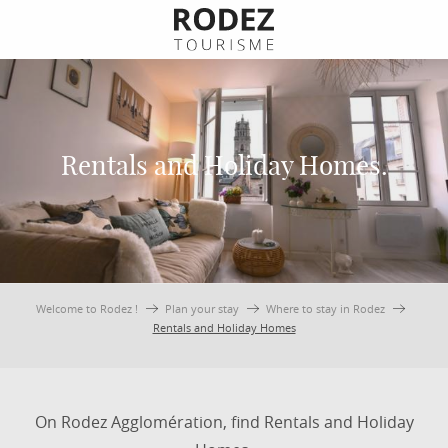
Aller
au
contenu
principal
Rentals and Holiday Homes.
Welcome to Rodez !
Plan your stay
Where to stay in Rodez
Rentals and Holiday Homes
On Rodez Agglomération, find Rentals and Holiday