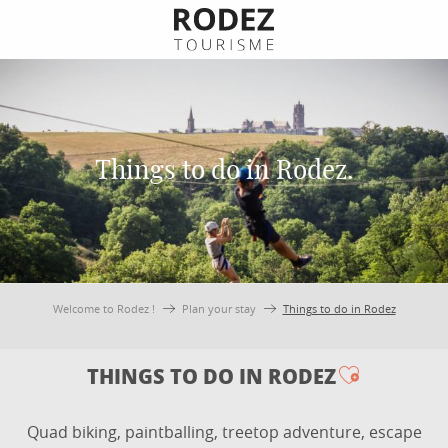
Aller
au
contenu
principal
Things to do in Rodez.
Welcome to Rodez !
Plan your stay
Things to do in Rodez
THINGS TO DO IN RODEZ
Ajouter a
Quad biking, paintballing, treetop adventure, escape