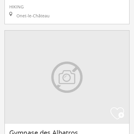
HIKING
Onet-le-Château
Gymnase des Albatros