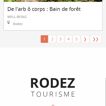
De l'arb ô corps : Bain de forêt
WELL-BEING
Rodez
1
2
3
4
5
❯
❯❯
Informations pratiques
Coordonnées