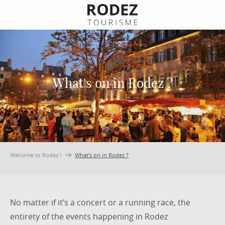
Aller
au
contenu
principal
What's on in Rodez ?
Welcome to Rodez !
What’s on in Rodez ?
No matter if it’s a concert or a running race, the
entirety of the events happening in Rodez