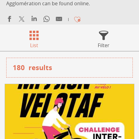
Agglomération can be found online.
Ajouter aux fa
List
Filter
180
results