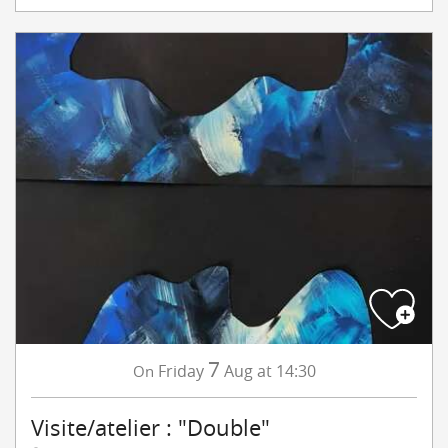
7
Friday
Aug
at 14:30
On
Visite/atelier : "Double"