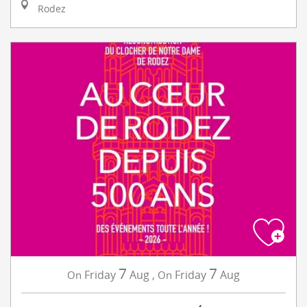
Rodez
7
7
Friday
Aug
,
Friday
Aug
On
On