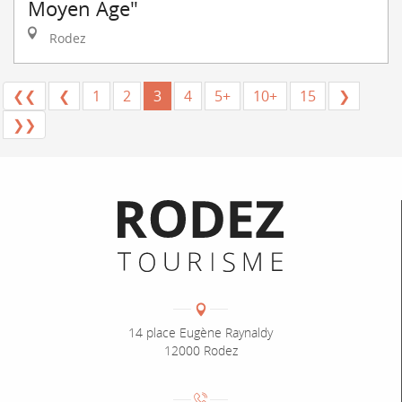
Moyen Age"
Rodez
❮❮
❮
1
2
3
4
5+
10+
15
❯
❯❯
Informations pratiques
Coordonnées
Adresse :
14 place Eugène Raynaldy
12000 Rodez