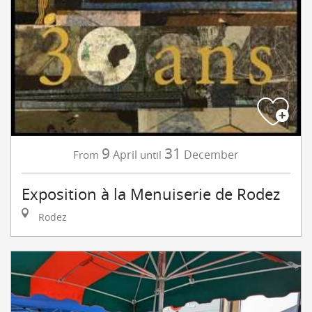
9
31
April
December
From
until
Exposition à la Menuiserie de Rodez
Rodez