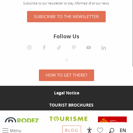
Subscribe to our newsletter to stay informed of all our news.
SUBSCRIBE TO THE NEWSLETTER
Follow Us
HOW TO GET THERE?
Legal Notice
TOURIST BROCHURES
Visit the Rodez Agglomération website
Visit the Tourisme Aveyron website
Visit the Rég
EN
BLOG
Menu