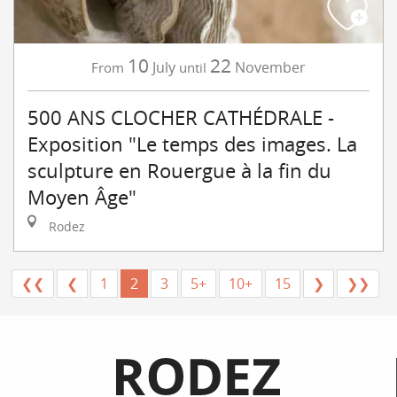
10
22
July
November
From
until
500 ANS CLOCHER CATHÉDRALE -
Exposition "Le temps des images. La
sculpture en Rouergue à la fin du
Moyen Âge"
Rodez
❮❮
❮
1
2
3
5+
10+
15
❯
❯❯
Informations pratiques