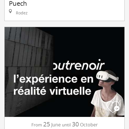
Puech
Rodez
25
30
June
October
From
until