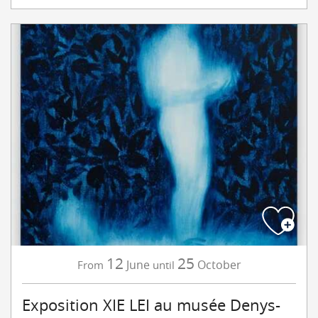
12
25
June
October
From
until
Exposition XIE LEI au musée Denys-