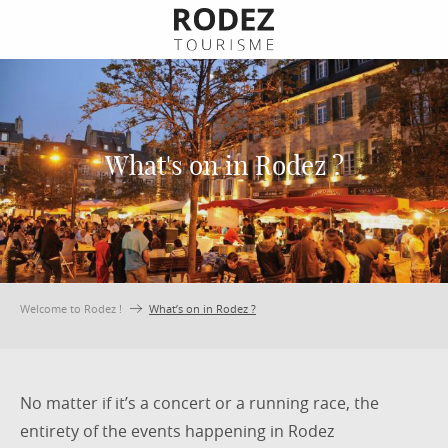
Aller
au
contenu
principal
What's on in Rodez ?
Welcome to Rodez !
What’s on in Rodez ?
No matter if it’s a concert or a running race, the
entirety of the events happening in Rodez