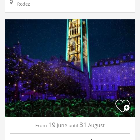
Rodez
19
31
June
August
From
until