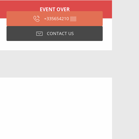
Opening hours & contact
EVENT OVER
+335654210
▒▒
CONTACT US