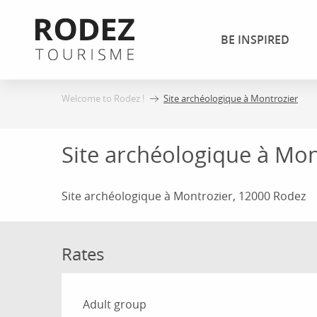
Aller
au
BE INSPIRED
contenu
principal
Welcome to Rodez !
Site archéologique à Montrozier
Site archéologique à Mon
Site archéologique à Montrozier, 12000 Rodez
Rates
Rates 2026
Adult group