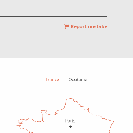
Report mistake
How to get there?
France
Occitanie