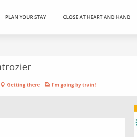
PLAN YOUR STAY
CLOSE AT HEART AND HAND
trozier
Getting there
I'm going by train!
—