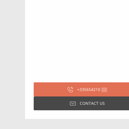
+335654210
▒▒
CONTACT US