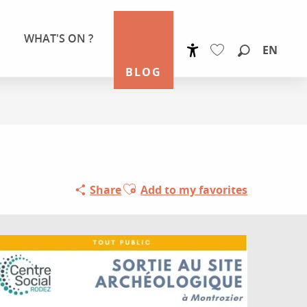
WHAT'S ON ?
EN
Accessibilité
Search
BLOG
Voir les favoris
Ajouter aux favoris
Share
Add to my favorites