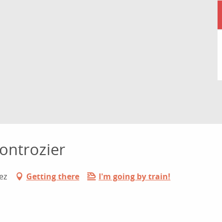
ontrozier
ez
Getting there
I'm going by train!