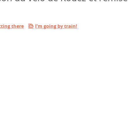
ting there
I'm going by train!