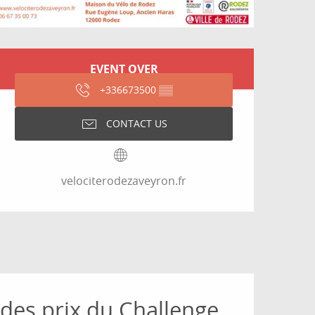
Opening hours & contact
EVENT OVER
+336673500
▒▒
CONTACT US
velociterodezaveyron.fr
 des prix du Challenge