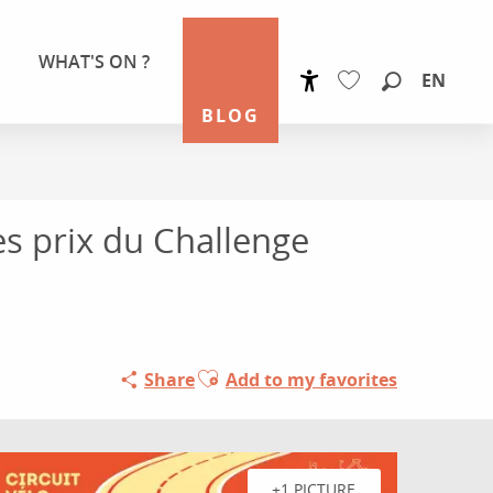
WHAT'S ON ?
EN
Accessibilité
Search
BLOG
Voir les favoris
es prix du Challenge
Ajouter aux favoris
Share
Add to my favorites
+1 PICTURE