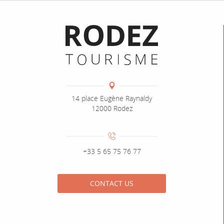
Informations pratiques
Coordonnées
Adresse :
14 place Eugène Raynaldy
12000 Rodez
Numéro de téléphone :
+33 5 65 75 76 77
CONTACT US