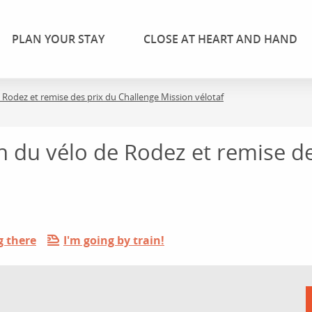
PLAN YOUR STAY
CLOSE AT HEART AND HAND
 Rodez et remise des prix du Challenge Mission vélotaf
n du vélo de Rodez et remise d
g there
I'm going by train!