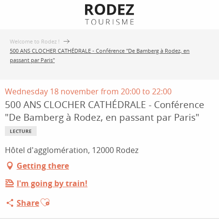
Aller
au
contenu
Welcome to Rodez !
principal
500 ANS CLOCHER CATHÉDRALE - Conférence "De Bamberg à Rodez, en
passant par Paris"
Wednesday 18 november from 20:00 to 22:00
500 ANS CLOCHER CATHÉDRALE - Conférence
"De Bamberg à Rodez, en passant par Paris"
LECTURE
Hôtel d'agglomération, 12000 Rodez
Getting there
I'm going by train!
Ajouter aux favoris
Share